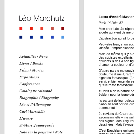
Lettre d’André Masso
Paris 14 Déc. 57
Mon cher Léo. Je répond
à celle qui vient de me p
L’abstraction aurait forc
Peut-être bien, si on acc
laissée. L’impressionnis
Mais de même qu’il y a 
Actualités / News
des cubistes excellents e
affluents !) des « non fi
Livres / Books
chanter la couleur et d’a
Films / Movies
D’autre part je me souv
doute, me disait-il, l’ar
Expositions
signe du fantastique. (J
servi, et bien entendu se
Conférences
qu’elle reste fantastique
Catalogue raisonné
« Partir » de la nature n
évident pour la jeune gén
Biographie / Biography
Ils partent de leur palett
Léo et l'Allemagne
n’aboutissent parfois qu’
commencé !
Carl Marschütz
Je reviens de Chartres.
L'œuvre
ascensionnelle – me suff
des signes, des « figures
St-Marc Jaumegarde
dessinées. Mais j’avoue 
C’est Baudelaire qui sans
Note sur la peinture / Note