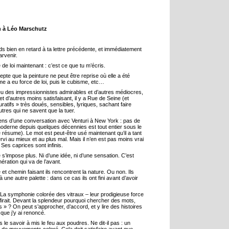
n à Léo Marschutz
s bien en retard à ta lettre précédente, et immédiatement
arvenir.
e de loi maintenant : c’est ce que tu m’écris.
epte que la peinture ne peut être reprise où elle a été
me a eu force de loi, puis le cubisme, etc…
eu des impressionnistes admirables et d’autres médiocres,
t d’autres moins satisfaisant, il y a Rue de Seine (et
guratifs » très doués, sensibles, lyriques, sachant faire
utres qui ne savent que la tuer.
iens d’une conversation avec Venturi à New York : pas de
t moderne depuis quelques décennies est tout entier sous le
e résume). Le mot est peut-être usé maintenant qu’il a tant
rvi au mieux et au plus mal. Mais il n’en est pas moins vrai
. Ses caprices sont infinis.
e s’impose plus. Ni d’une idée, ni d’une sensation. C’est
ération qui va de l’avant.
e et chemin faisant ils rencontrent la nature. Ou non. Ils
à une autre palette : dans ce cas ils ont fini avant d’avoir
 La symphonie colorée des vitraux – leur prodigieuse force
irait. Devant la splendeur pourquoi chercher des mots,
 » ? On peut s’approcher, d’accord, et y lire des histoires
que j’y ai renoncé.
 le savoir à mis le feu aux poudres. Ne dit-il pas : un