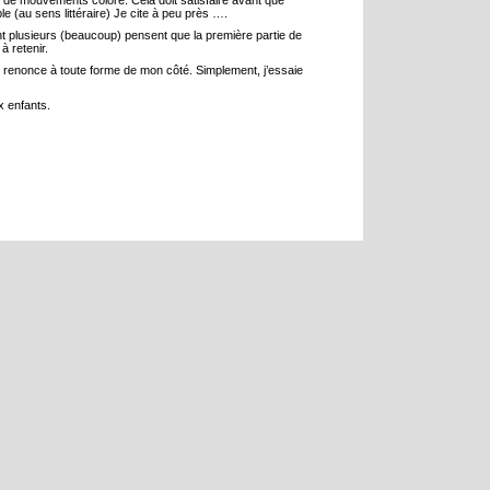
 de mouvements coloré. Cela doit satisfaire avant que
ible (au sens littéraire) Je cite à peu près ….
t plusieurs (beaucoup) pensent que la première partie de
 à retenir.
e renonce à toute forme de mon côté. Simplement, j’essaie
x enfants.