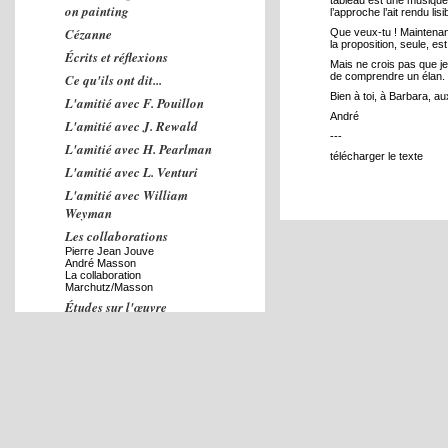
tableau est une musique
on painting
l’approche l’ait rendu lis
Cézanne
Que veux-tu ! Maintenan
la proposition, seule, est
Écrits et réflexions
Mais ne crois pas que j
de comprendre un élan.
Ce qu'ils ont dit...
Bien à toi, à Barbara, au
L'amitié avec F. Pouillon
André
L'amitié avec J. Rewald
---
L'amitié avec H. Pearlman
télécharger le texte
L'amitié avec L. Venturi
L'amitié avec William
Weyman
Les collaborations
Pierre Jean Jouve
André Masson
La collaboration
Marchutz/Masson
Études sur l'œuvre
L'enseignement
Concerts
Contacts
Relations avec l'Amérique