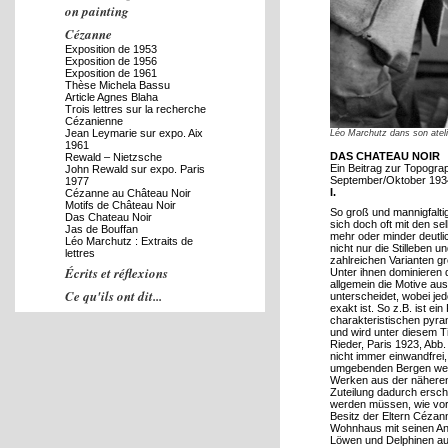
on painting
Cézanne
Exposition de 1953
Exposition de 1956
Exposition de 1961
Thèse Michela Bassu
Article Agnes Blaha
Trois lettres sur la recherche
Cézanienne
Jean Leymarie sur expo. Aix
Léo Marchutz dans son ateli
1961
DAS CHATEAU NOIR
Rewald – Nietzsche
Ein Beitrag zur Topogr
John Rewald sur expo. Paris
September/Oktober 193
1977
I.
Cézanne au Château Noir
Motifs de Château Noir
So groß und mannigfalti
Das Chateau Noir
sich doch oft mit den se
Jas de Bouffan
mehr oder minder deutli
Léo Marchutz : Extraits de
nicht nur die Stilleben 
lettres
zahlreichen Varianten g
Écrits et réflexions
Unter ihnen dominieren
allgemein die Motive a
Ce qu'ils ont dit...
unterscheidet, wobei je
exakt ist. So z.B. ist e
L'amitié avec F. Pouillon
charakteristischen pyra
und wird unter diesem Ti
L'amitié avec J. Rewald
Rieder, Paris 1923, Abb.
nicht immer einwandfrei,
L'amitié avec H. Pearlman
umgebenden Bergen weni
Werken aus der näheren
L'amitié avec L. Venturi
Zuteilung dadurch ersc
werden müssen, wie vor 
L'amitié avec William
Besitz der Eltern Cézan
Weyman
Wohnhaus mit seinen A
Löwen und Delphinen au