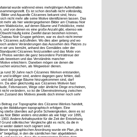
 Material wurde während eines mehrjährigen Aufenthaltes
sammengestellt. Es ist schon deshalb nicht vollständig,
e Bilder und Aquarelle Cézannes bekannt sind, hinzu
ch nicht mehr alle seine Motive identifizieren lassen. Das
it mehr als hier wiedergegebenen Bilder am Chateau Noir
llem Waldstücke, auf denen Bäume und Felsblöcke, meist
, und von denen es eine große Anzahl gibt, ebenso wie
Obwohl häufig keine Zweifel daran bestehen können,
Chateau Noir Gruppe gehören, war es doch nicht immer
tiv Cézannes aufzufinden. Wo dies aber gelang und wo
och andere Veränderungen das Aussehen des Platzes zu
en wir uns bemüht, anhand des Gemäldes oder der
 Standpunkt Cézannes festzustellen und das Motiv von
e Photos werden die ganz besondere Porträttreue der
ls beweisen und das Verständnis mancher
 Motive erleichtern. Daneben mögen sie denen die
suchen wünschen, als Wegweiser dienen.
e ja rund 30 Jahre nach Cézannes Werken entstanden,
 und kräftiger sind, andere dagegen ganz fehlen, daß
st und daß junge Bäume hinzugekommen sind, darf
ern. Da aber gleichzeitig aus Cézannes Motiven fast
ude, Felsmassen, Wege oder ähnliche Dinge erscheinen,
it nicht verändern, so ist die Übereinstimmung zwischen
gen Zustand des Motives jeweils doch immer noch sehr
en Beitrag zur Topographie des Cézanne-Werkes handelt,
 der Abbildungen topographisch erfolgen. Eine
g stieße überdies auf große Schwierigkeiten, denn es ist
u Noir Bilder anders einzuteilen als wie folgt: vor 1895,
 1903. Andere Anhaltspunkte für die Zeit der Entstehung
Grund stilkritischer Vergleiche gibt es nicht, da die in
weder datiert noch signiert sind.
ieser topographischen Anordnung wurde ein Plan „de la
r“ beigefügt, in den die sämtlichen hier abgebildeten