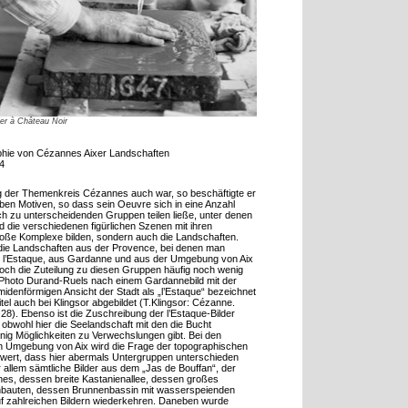
er à Château Noir
aphie von Cézannes Aixer Landschaften
4
g der Themenkreis Cézannes auch war, so beschäftigte er
lben Motiven, so dass sein Oeuvre sich in eine Anzahl
ch zu unterscheidenden Gruppen teilen ließe, unter denen
und die verschiedenen figürlichen Szenen mit ihren
roße Komplexe bilden, sondern auch die Landschaften.
 die Landschaften aus der Provence, bei denen man
us l’Estaque, aus Gardanne und aus der Umgebung von Aix
doch die Zuteilung zu diesen Gruppen häufig noch wenig
in Photo Durand-Ruels nach einem Gardannebild mit der
midenförmigen Ansicht der Stadt als „l’Estaque“ bezeichnet
tel auch bei Klingsor abgebildet (T.Klingsor: Cézanne.
 28). Ebenso ist die Zuschreibung der l’Estaque-Bilder
 obwohl hier die Seelandschaft mit den die Bucht
g Möglichkeiten zu Verwechslungen gibt. Bei den
 Umgebung von Aix wird die Frage der topographischen
hwert, dass hier abermals Untergruppen unterschieden
allem sämtliche Bilder aus dem „Jas de Bouffan“, der
nes, dessen breite Kastanienallee, dessen großes
nbauten, dessen Brunnenbassin mit wasserspeienden
f zahlreichen Bildern wiederkehren. Daneben wurde