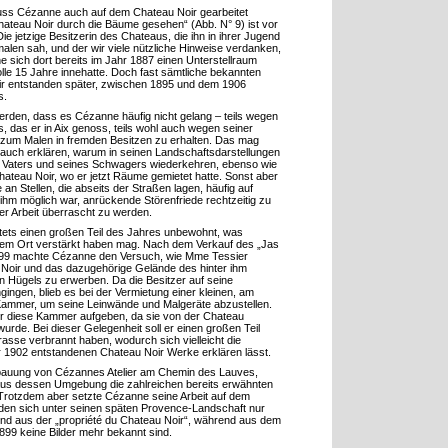
ss Cézanne auch auf dem Chateau Noir gearbeitet
hateau Noir durch die Bäume gesehen“ (Abb. N° 9) ist vor
Die jetzige Besitzerin des Chateaus, die ihn in ihrer Jugend
len sah, und der wir viele nützliche Hinweise verdanken,
 sich dort bereits im Jahr 1887 einen Unterstellraum
olle 15 Jahre innehatte. Doch fast sämtliche bekannten
 entstanden später, zwischen 1895 und dem 1906
s.
rden, dass es Cézanne häufig nicht gelang – teils wegen
 das er in Aix genoss, teils wohl auch wegen seiner
is zum Malen in fremden Besitzen zu erhalten. Das mag
t auch erklären, warum in seinen Landschaftsdarstellungen
s Vaters und seines Schwagers wiederkehren, ebenso wie
ateau Noir, wo er jetzt Räume gemietet hatte. Sonst aber
 an Stellen, die abseits der Straßen lagen, häufig auf
hm möglich war, anrückende Störenfriede rechtzeitig zu
der Arbeit überrascht zu werden.
tets einen großen Teil des Jahres unbewohnt, was
em Ort verstärkt haben mag. Nach dem Verkauf des „Jas
899 machte Cézanne den Versuch, wie Mme Tessier
 Noir und das dazugehörige Gelände des hinter ihm
 Hügels zu erwerben. Da die Besitzer auf seine
gingen, blieb es bei der Vermietung einer kleinen, am
Kammer, um seine Leinwände und Malgeräte abzustellen.
r diese Kammer aufgeben, da sie von der Chateau
urde. Bei dieser Gelegenheit soll er einen großen Teil
rrasse verbrannt haben, wodurch sich vielleicht die
r 1902 entstandenen Chateau Noir Werke erklären lässt.
e Erbauung von Cézannes Atelier am Chemin des Lauves,
 aus dessen Umgebung die zahlreichen bereits erwähnten
 Trotzdem aber setzte Cézanne seine Arbeit auf dem
inden sich unter seinen späten Provence-Landschaft nur
 und aus der „propriété du Chateau Noir“, während aus dem
899 keine Bilder mehr bekannt sind.