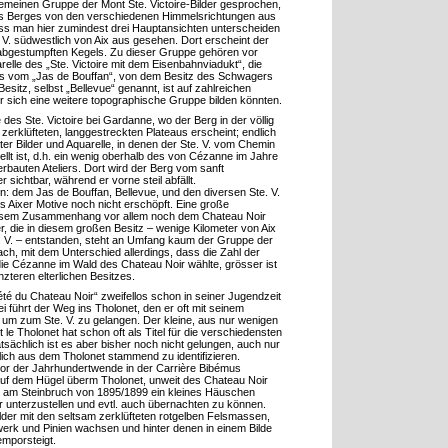
lgemeinen Gruppe der Mont Ste. Victoire-Bilder gesprochen,
es Berges von den verschiedenen Himmelsrichtungen aus
ss man hier zumindest drei Hauptansichten unterscheiden
. V. südwestlich von Aix aus gesehen. Dort erscheint der
 abgestumpften Kegels. Zu dieser Gruppe gehören vor
arelle des „Ste. Victoire mit dem Eisenbahnviadukt“, die
s vom „Jas de Bouffan“, von dem Besitz des Schwagers
esitz, selbst „Bellevue“ genannt, ist auf zahlreichen
 für sich eine weitere topographische Gruppe bilden könnten.
e des Ste. Victoire bei Gardanne, wo der Berg in der völlig
zerklüfteten, langgestreckten Plateaus erscheint; endlich
er Bilder und Aquarelle, in denen der Ste. V. vom Chemin
llt ist, d.h. ein wenig oberhalb des von Cézanne im Jahre
erbauten Ateliers. Dort wird der Berg vom sanft
sichtbar, während er vorne steil abfällt.
: dem Jas de Bouffan, Bellevue, und den diversen Ste. V.
 Aixer Motive noch nicht erschöpft. Eine große
esem Zusammenhang vor allem noch dem Chateau Noir
r, die in diesem großen Besitz – wenige Kilometer von Aix
. V. – entstanden, steht an Umfang kaum der Gruppe der
ach, mit dem Unterschied allerdings, dass die Zahl der
ie Cézanne im Wald des Chateau Noir wählte, grösser ist
nzteren elterlichen Besitzes.
été du Chateau Noir“ zweifellos schon in seiner Jugendzeit
i führt der Weg ins Tholonet, den er oft mit seinem
 um zum Ste. V. zu gelangen. Der kleine, aus nur wenigen
e Tholonet hat schon oft als Titel für die verschiedensten
tsächlich ist es aber bisher noch nicht gelungen, auch nur
rklich aus dem Tholonet stammend zu identifizieren.
r der Jahrhundertwende in der Carrière Bibémus
h auf dem Hügel überm Tholonet, unweit des Chateau Noir
rt am Steinbruch von 1895/1899 ein kleines Häuschen
er unterzustellen und evtl. auch übernachten zu können.
lder mit den seltsam zerklüfteten rotgelben Felsmassen,
rk und Pinien wachsen und hinter denen in einem Bilde
emporsteigt.