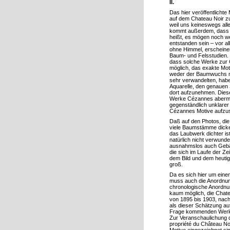
II.
Das hier veröffentlichte
auf dem Chateau Noir zu
weil uns keineswegs all
kommt außerdem, dass si
heißt, es mögen noch we
entstanden sein – vor a
ohne Himmel, erscheinen
Baum- und Felsstudien. 
dass solche Werke zur 
möglich, das exakte Mo
weder der Baumwuchs n
sehr verwandelten, hab
Aquarelle, den genauen
dort aufzunehmen. Dies
Werke Cézannes aberma
gegenständlich unklarer
Cézannes Motive aufzu
Daß auf den Photos, di
viele Baumstämme dicker
das Laubwerk dichter i
natürlich nicht verwund
ausnahmslos auch Gebä
die sich im Laufe der Ze
dem Bild und dem heuti
groß.
Da es sich hier um ein
muss auch die Anordnung
chronologische Anordnun
kaum möglich, die Chatea
von 1895 bis 1903, nach
als dieser Schätzung auf 
Frage kommenden Werke 
Zur Veranschaulichung d
propriété du Château Noi