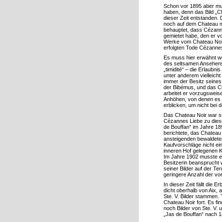
Schon vor 1895 aber mu
haben, denn das Bild „C
dieser Zeit entstanden. 
noch auf dem Chateau ma
behauptet, dass Cézanne
gemietet habe, den er v
Werke vom Chateau Noir
erfolgten Tode Cézanne
Es muss hier erwähnt we
des seltsamen Ansehens,
„timidité“ – die Erlaubn
unter anderem vielleich
immer der Besitz seine
der Bibémus, und das Ch
arbeitet er vorzugsweise
Anhöhen, von denen es i
erblicken, um nicht bei 
Das Chateau Noir war s
Cézannes Liebe zu dies
de Bouffan“ im Jahre 1
berichtete, das Chateau
ansteigenden bewaldeten
Kaufvorschläge nicht ein
inneren Hof gelegenen 
Im Jahre 1902 musste e
Besitzerin beansprucht w
seiner Bilder auf der Te
geringere Anzahl der vo
In dieser Zeit fällt di
dicht oberhalb von Aix,
Ste. V. Bilder stammen.
Chateau Noir fort. Es f
noch Bilder von Ste. V.
„Jas de Bouffan“ nach 1