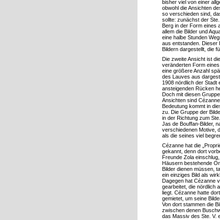
Les collaborations
bisher viel von einer al
obwohl die Ansichten d
Études sur l'œuvre
so verschieden sind, da
sollte: zunächst der Ste
L'enseignement
Berg in der Form eines
allem die Bilder und Aqu
Concerts
eine halbe Stunden Weg
aus entstanden. Dieser B
Contacts
Bildern dargestellt, die
Relations avec l'Amérique
Die zweite Ansicht ist di
veränderten Form eines 
eine größere Anzahl spät
des Lauves aus dargeste
1908 nördlich der Stadt 
ansteigenden Rücken her 
Doch mit diesen Gruppen
Ansichten sind Cézannes
Bedeutung kommt in di
zu. Die Gruppe der Bilde
in der Richtung zum Ste
Jas de Bouffan-Bilder, n
verschiedenen Motive, d
als die seines viel begre
Cézanne hat die „Propri
gekannt, denn dort vorbe
Freunde Zola einschlug,
Häusern bestehende Ort l
Bilder dienen müssen, ta
ein einziges Bild als wi
Dagegen hat Cézanne vo
gearbeitet, die nördlic
liegt. Cézanne hatte do
gemietet, um seine Bild
Von dort stammen die Bi
zwischen denen Buschwe
das Massiv des Ste. V. 