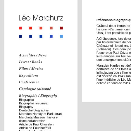
Précisions biographi
Grâce à deux lettres de
historien d'art américa
Unis, il est possible de 
A Châteaunoir, lors de s
par l'intermédiaire du p
Châteaunoir, le peintre, 
(Johnson). Ces deux pein
l'oeuvre de Paul Cézann
Actualités / News
livre-analyse sur l'oeuv
son enseignement ultéri
Livres / Books
Marsden Hartley est défi
Films / Movies
certaines de ses toiles 
lui indiquant que s'il ne 
Expositions
est décédé en 1943 sans
l'intermédiaire de Léo M
Conférences
acheté ce fond de toiles
Catalogue raisonné
Biographie / Biography
Biographie
Biographie résumée
Biography
Deutsche Biographie
Marsden Hartley et Earl Loran
Marchutz/Masson : histoire
d’une collaboration
Article de Paul Chovelon
Article de Fouchet/Exil