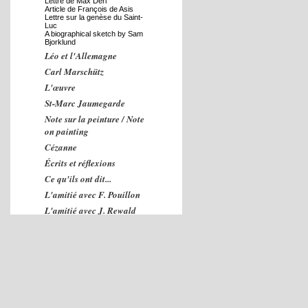
Lettre de Max Deri
Article de François de Asis
Lettre sur la genèse du Saint-
Luc
A biographical sketch by Sam
Bjorklund
Léo et l'Allemagne
Carl Marschütz
L'œuvre
St-Marc Jaumegarde
Note sur la peinture / Note
on painting
Cézanne
Écrits et réflexions
Ce qu'ils ont dit...
L'amitié avec F. Pouillon
L'amitié avec J. Rewald
L'amitié avec H. Pearlman
L'amitié avec L. Venturi
L'amitié avec William
Weyman
Les collaborations
Études sur l'œuvre