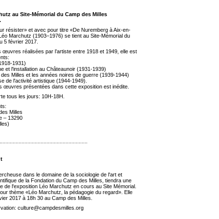
hutz au Site-Mémorial du Camp des Milles
.
our résister» et avec pour titre «De Nuremberg à Aix-en-
 Léo Marchutz (1903–1976) se tient au Site-Mémorial du
 5 février 2017.
 œuvres réalisées par l’artiste entre 1918 et 1949, elle est
nts:
(1918-1931)
e et l'installation au Châteaunoir (1931-1939)
 des Milles et les années noires de guerre (1939-1944)
ise de l'activité artistique (1944-1949).
s œuvres présentées dans cette exposition est inédite.
rte tous les jours: 10H-18H.
ts:
es Milles
e – 13290
les)
............................................................
t
cheuse dans le domaine de la sociologie de l'art et
tifique de la Fondation du Camp des Milles, tiendra une
e de l'exposition Léo Marchutz en cours au Site Mémorial.
our thème «Léo Marchutz, la pédagogie du regard». Elle
anvier 2017 à 18h 30 au Camp des Milles.
rvation:
culture@campdesmilles.org