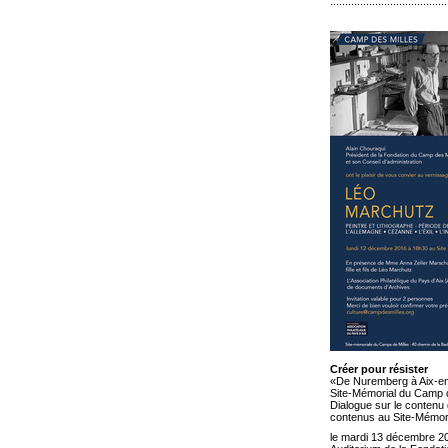
.......................................
Créer pour résister
«De Nuremberg à Aix-en
Site-Mémorial du Camp 
Dialogue sur le contenu
contenus au Site-Mémori
le mardi 13 décembre 2