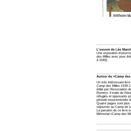
.......................................
L'oeuvre de Léo Marc
Une exposition d'oeuvr
des Milles avec pour thé
à 1949).
.......................................
Autour du «Camp des 
Un très intéressant livre
Camp des Milles 1939-
édité par l’Association d
Romero. Il traite de l’hi
réfugiés et opposants pol
période mouvementée de 
Quatre pages sont plus 
séjourner au Camp de s
La parution de ce livre e
Mémorial «Camp des Mill
.......................................
.......................................