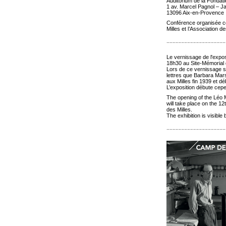
Auditorium de la Fondat
1 av. Marcel Pagnol – J
13096 Aix-en-Provence
Conférence organisée c
Milles et l’Association d
.......................................
Le vernissage de l'expos
18h30 au Site-Mémorial 
Lors de ce vernissage se
lettres que Barbara Mars
aux Milles fin 1939 et d
L’exposition débute ce
The opening of the Léo M
will take place on the 1
des Milles.
The exhibition is visibl
.......................................