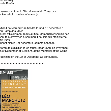
ion Vasarely
as de Bouffan
onjointement par le Site-Mémorial du Camp des
es Amis de la Fondation Vasarely.
............................................................
ition Léo Marchutz se tiendra le lundi 12 décembre à
du Camp des Milles.
ront officiellement remis au Site-Mémorial l'ensemble des
chutz a envoyées à son mari, Léo, lorsqu'il était interné
ébut 1940.
pendant bien le 1er décembre, comme annoncé.
archutz exhibition in les Milles (near to Aix-en-Provence)
2th of December at 6.30 p.m. at the Memorial of the Camp
e beginning on the 1st of December as announced.
............................................................