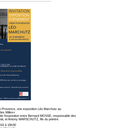
............................................................
-Provence, une exposition Léo Marchutz au
des Milles»
 de l'exposition entre Bernard MOSSE, responsable des
al, et Antony MARSCHUTZ, fils du peintre.
016 à 18h30