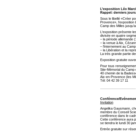
L’exposition Léo Marc
Rappel: derniers jours
Sous le libellé «Créer p
Provence», l’exposition
Camp des Milles jusqu’au
L'exposition présente les
divisée en quatre segme
– la période allemande 
– la venue à Aix, Cézann
– l'internement au Camp
– la Libération et la repr
La très grande partie de
Exposition gratuite ouve
Pour tous renseignemen
Site-Mémorial du Camp d
40 chemin de la Badess
Aix-en-Provence (les Mil
Tél: 04 42 39 17 11
.......................................
Conférence/Evénemen
Invitation
Angelika Gausmann, cher
membre du Conseil Scien
conférence dans le cadr
Cette conférence aura p
se tiendra le lundi 30 j
Entrée gratuite sur rése