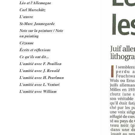
Léo et l'Allemagne
Carl Marschütz
L'œuvre
St-Marc Jaumegarde
Note sur la peinture / Note
on painting
Cézanne
Écrits et réflexions
Ce qu'ils ont dit...
L'amitié avec F. Pouillon
L'amitié avec J. Rewald
L'amitié avec H. Pearlman
L'amitié avec L. Venturi
L'amitié avec William
Weyman
Les collaborations
Études sur l'œuvre
L'enseignement
Concerts
Contacts