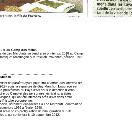
............................................................
hutz au Camp des Milles
es de Léo Marchutz se tiendra au printemps 2016 au Camp
matique: l'Allemagne puis l'exil en Provence (période 1918
............................................................
Milles»
 vient de paraître ayant pour titre «
Lettres des internés du
1942
» sous la signature de Guy Marchot. L’ouvrage est
es philatélistes du Pays d’Aix sous la direction d’Yvon
stoire du Camp et des personnes, écrivains, artistes,
itiques, qui ont été internées près d’Aix dans cette
l’histoire européenne.
particulièrement consacrées à Léo Marchutz, contraint de
eptembre 1939 à février 1940.
st réalisée en préfiguration de l’inauguration du Site-
es», qui se tiendra le 10 septembre 2012.
............................................................
............................................................