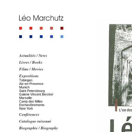
Actualités / News
Livres / Books
Films / Movies
Expositions
Tübingen
Aix-en-Provence
Munich
Saint Petersbourg
Galerie Vincent Bercker
Marseille
Camp des Milles
Enchevêtrements
New York
Conférences
Catalogue raisonné
Biographie / Biography